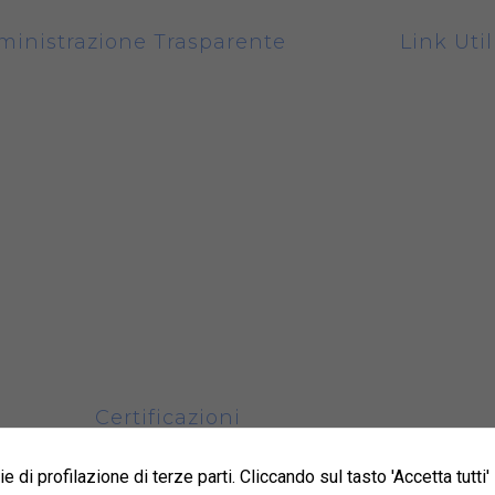
inistrazione Trasparente
Link Util
nci
A.O. Nazio
Arrigo’
nizzazione e Articolazione Uffici
A.O.S. Cro
llo DLGS e Codice Etico
Asl Asti
osizioni generali e documenti
Asl CN1
onale
Asl CN2
i di gara e contratti
lamento aziendale
e le voci
Certificazioni
ISO45001-2018
UNI/PdR 125
di profilazione di terze parti. Cliccando sul tasto 'Accetta tutti' 