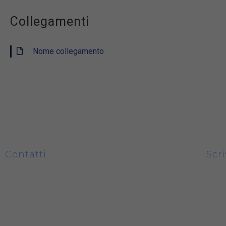
Collegamenti
Nome collegamento
Contatti
Scri
Piazza Castello 31/33 - 12045 Fossano
0172.1908511
P.IVA: 03011180043