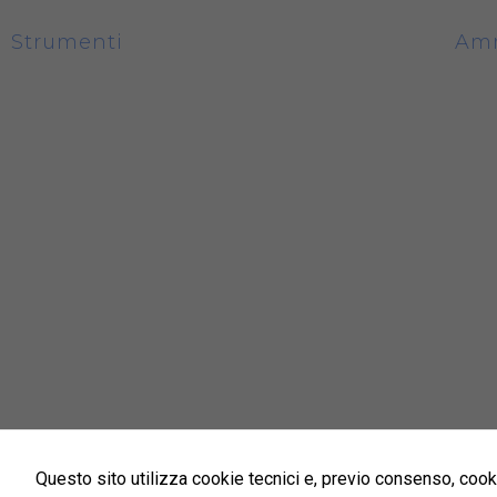
Strumenti
Amm
Accedi alla Webmail
Bila
Accedi alla formazione a distanza
Orga
Piattaforma Welfare
Mode
Sistema di gestione della parità di genere
Disp
Fondo di solidarietà
Pers
Band
Rego
Tutt
ISO9001-2015
Questo sito utilizza cookie tecnici e, previo consenso, cookie 