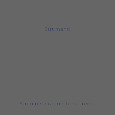
protocollo@pec.amos.piemonte.it
Strumenti
Accedi alla Webmail
Accedi alla formazione a distanza
Piattaforma Welfare
Sistema di gestione della parità di genere
Fondo di solidarietà
Amministrazione Trasparente