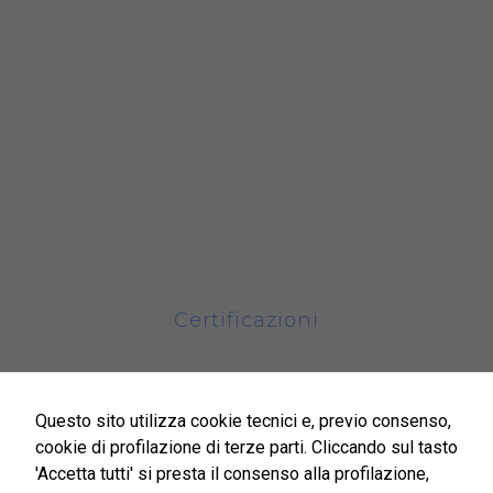
Arrigo’
del sito e non
possono
essere
A.O.S. Croce e Carle di Cuneo
disabilitati.
Questi cookie
Asl Asti
non
raccolgono
Asl CN1
informazioni
personali.
Asl CN2
Certificazioni
ISO9001-2015
Questo sito utilizza cookie tecnici e, previo consenso,
ISO45001-2018
cookie di profilazione di terze parti. Cliccando sul tasto
'Accetta tutti' si presta il consenso alla profilazione,
UNI/PdR 125:2022