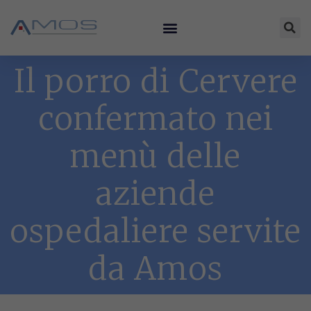
Il porro di Cervere
confermato nei
menù delle
aziende
ospedaliere servite
da Amos